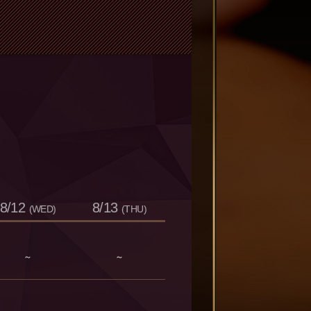
8/12
8/13
(WED)
(THU)
～
～