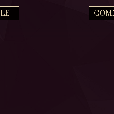
ILE
COM