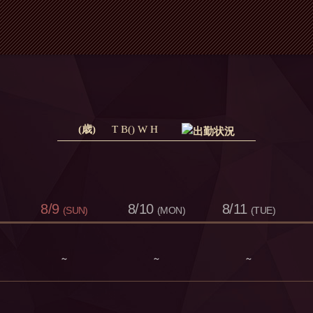
(歳)
T B() W H
8/9
8/10
8/11
(SUN)
(MON)
(TUE)
～
～
～