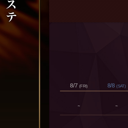
8/7
8/8
(FRI)
(SAT)
～
～