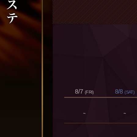
8/7
8/8
(FRI)
(SAT)
～
～