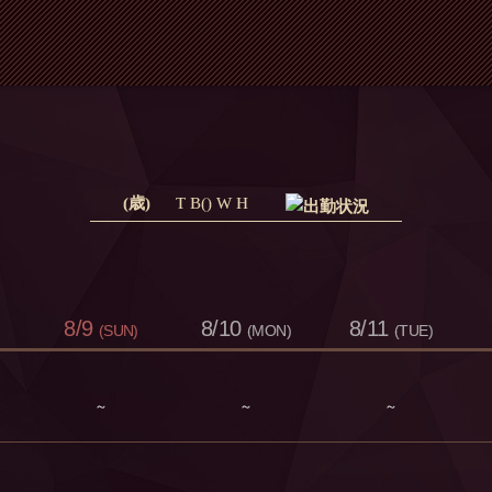
(歳)
T B() W H
8/9
8/10
8/11
(SUN)
(MON)
(TUE)
～
～
～