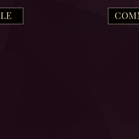
ILE
COM