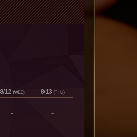
8/12
8/13
(WED)
(THU)
～
～